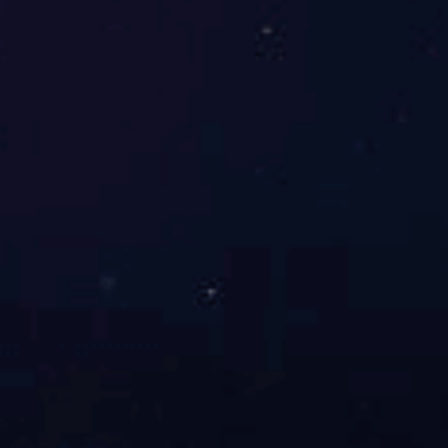
的解决方案（2）灵活性：行级空调可实现按需部署,实现平滑
扩容
→
弱电机房工程改造-机房改造建设工程
每个弱电智能化工程均成立有资深设计师领衔的项目专案小
组，拥有10年以上弱电项目经理9名，15年以上从业经验弱电
工程师9支，自有9个专业施工队伍，工程绝不外包，严格施
工，确保工程质量品质以及周期。可为客户省30%项目成本，
并有7*24小时客服在线，无忧售后。
→
弱电机房装修主要有哪些内容？
机房顶面上方需要做防水防潮处理，顶面下方刷乳胶漆做防尘
处理，顶部建议做微孔铝扣天花，顶面其主要作用是防火、美
观、降噪、防尘。灯具、烟感、温感探头等均安装在机房顶
面，由于顶面管线繁多，安装时各系统管路必须横平竖直，错
落有致，排列有序，保证机房底部整体性、美观性。