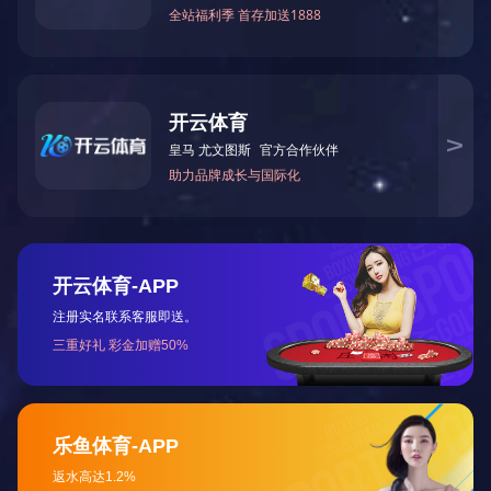
发展历程
合作品牌
开云app官方在线入口-开云kaiyun（中国）
020-87566596
新闻资讯
您现在的位置：
开云app官方在线入口
>
新闻资讯
>
开云app官方在线入口
>
弱电机房工程改造-机房改造建设工程