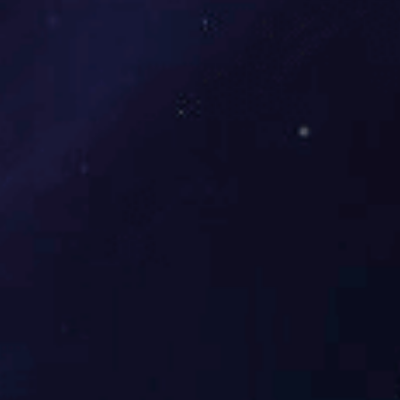
组，拥有10年以上弱电项目经理9名，15年以上从业经验弱电
工程师9支，自有9个专业施工队伍，工程绝不外包，严格施
工，确保工程质量品质以及周期。可为客户省30%项目成本，
并有7*24小时客服在线，无忧售后。
扫二维码用手机看
上一个
:
模块化机房与传统机房区别有哪些？
下一个
:
弱电机房装修主要有哪些内容？
上一个
:
模块化机房与传统机房区别有哪些？
下一个
:
弱电机房装修主要有哪些内容？
相关资讯
模块化机房与传统机房区别有哪些？
今天咱们就聊一聊它们之间的灵活性及可靠性和节能效果。下
面是工程师为我们测算出来的一个模拟结果显示。话不多说，
看两者之间的对比。（1）灵活性：行级空调匹配数据中心演
进，支持高密度及混合部署。结论：行级空调是一种面向未来