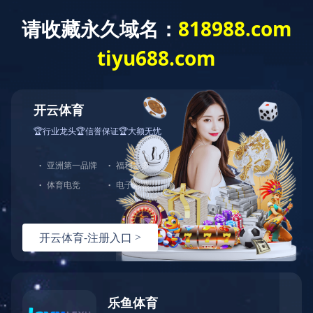
开云app官方在线入口
开云app官方在线入口
解决方案

解决方案
进一步了解

弱电系统建设及智能化系统
信息安全整体解决方案
安全云解决方案