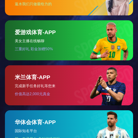
全部分类


开云app官方在线入口-开云
kaiyun（中国） 网络建设方案
分类：
解决方案
发布时间：
2022-07-29 15:50:02
访问量：
0
概要:
概要:
详情
无线网络现状及问题
智慧无线解决方案