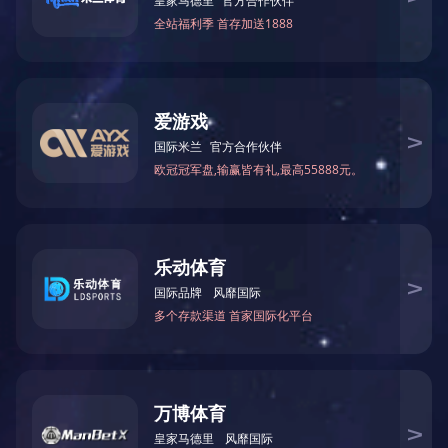
工程案例

工程案例
进一步了解

国内案例
国外案例
关于我们

关于我们
进一步了解

公司简介
开云app官方在线入口
荣誉资质