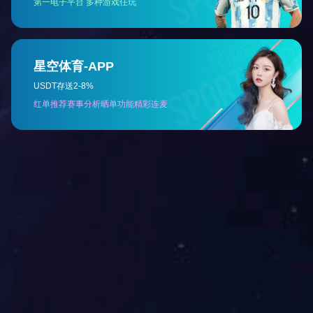
“强防御+高隔离”的开云app官方在线入口-开云kaiyun（中
国）
专网专用业务隔离，保核心业务安全
采用多隧道安全隔离，将业务网、体验网、访客网这三张网络隔离开
来，不允许互相访问，保核心业务安全。每张网有独立的控制器，不
仅安全并且可靠。
安全雷达，强防御可感知
对传统的射频防御方案进行了精进，从扫描、识别、告警和防御4个方
面重新设计无线安全，做到24小时全方位射频防御多种攻击，智能安
全分析，办公网络安全可视可知。
扫二维码用手机看