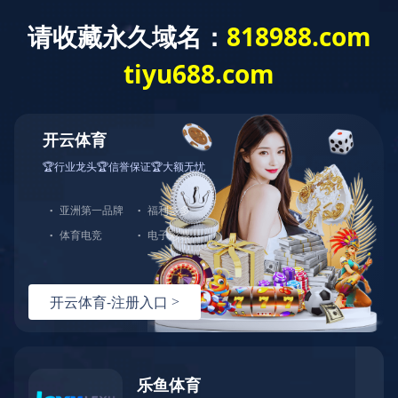
开云app官方在线入口
开云app官方在线入口
解决方案

解决方案
进一步了解

弱电系统建设及智能化系统
信息安全整体解决方案
安全云解决方案