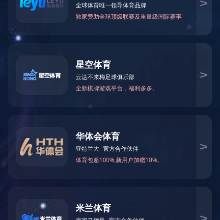
开云app官方在线入口-开云kaiyun（中国） 网络建
设方案
智能化机房建设及动环监测
分支组网及移动办公
智能化组网解决方案
新闻资讯

新闻资讯
进一步了解

开云app官方在线入口
行业新闻