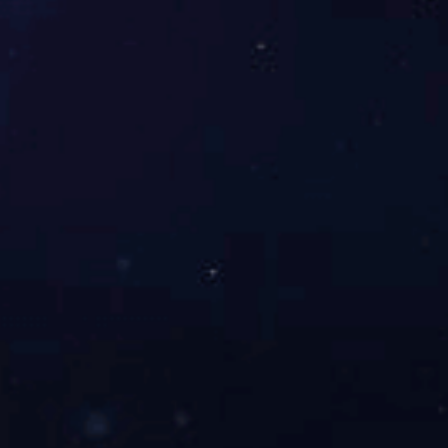
精密空调采用高效涡旋
智能通道照明系统，提
压缩机、 EC 风机、电子
升用户舒适及安全性体
膨胀阀，能效比 更高。
验。
扫二维码用手机看
开云app官方在线入口
解决方案
弱电系统建设及智能化系统
信息安全整体解决方案
安全云解
决方案
开云app官方在线入口-开云kaiyun（中国） 网络建设方
案
智能化机房建设及动环监测
分支组网及移动办公
智能化组
网解决方案
新闻资讯
开云app官方在线入口
行业新闻
工程案例
国内案例
国外案例
关于我们
公司简介
开云app官方在线入口
荣誉资质
发展历程
合作品牌