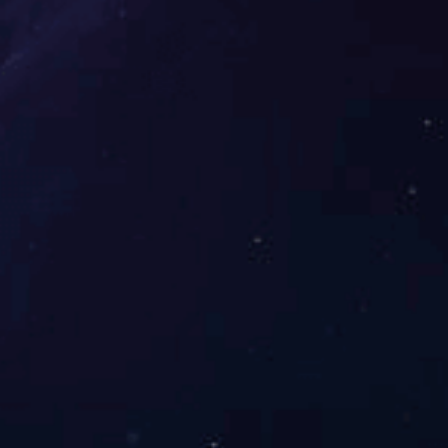
方案
开云app官方在线入口-开云kaiyun（中国） 网络建设方案