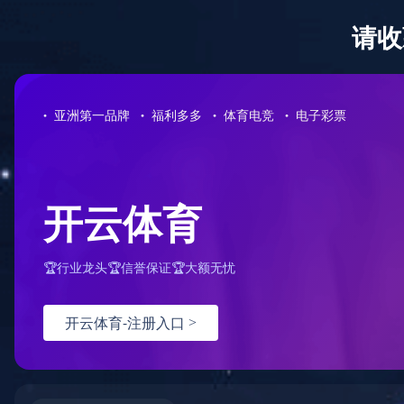
开云app官方在线入口
开云app官方在线入口
解决方案

解决方案
进一步了解

弱电系统建设及智能化系统
信息安全整体解决方案
安全云解决方案