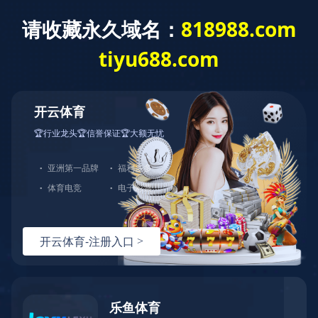
开云app官方在线入口
开云app官方在线入口
解决方案

解决方案
进一步了解

弱电系统建设及智能化系统
信息安全整体解决方案
安全云解决方案