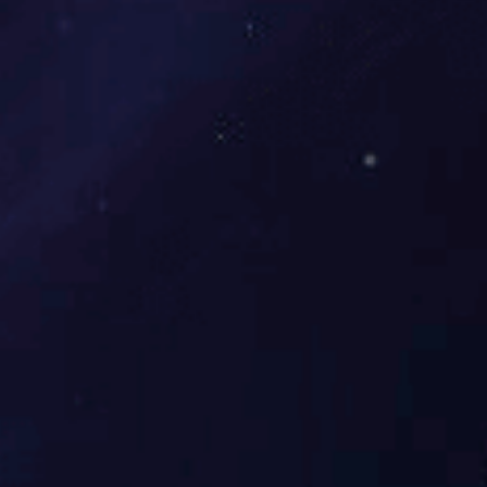
作者：
来源：
发布时间：
2022-05-10
访问量：
0
详情
今天咱们就聊一聊它们之间的灵活性及可靠性和节能效果。下
面是工程师为我们测算出来的一个模拟结果显示。话不多说，
看两者之间的对比。
（1）灵活性：行级空调匹配数据中心演进，支持高密度及混
合部署
结论：行级空调是一种面向未来的解决方案
（2）灵活性：行级空调可实现按需部署,实现平滑扩容
扫二维码用手机看
上一个
:
无
下一个
:
弱电机房工程改造-机房改造建设工程
上一个
:
无